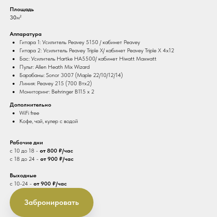
Площадь
30
м²
Аппаратура
Гитара 1: Усилитель Peavey 5150 / кабинет Peavey
Гитара 2: Усилитель Peavey Triple X/ кабинет Peavey Triple X 4х12
Бас: Усилитель Hartke HA5500/ кабинет Hiwatt Maxwatt
Пульт: Allen Heath Mix Wizard
Барабаны: Sonor 3007 (Maple 22/10/12/14)
Линия: Peavey 215 (700 Втх2)
Мониторинг: Behringer B115 x 2
Дополнительно
WiFi free
Кофе, чай, кулер с водой
Рабочие дни
с 10 до 18 -
от
800 ₽/час
с 18 до 24 -
от
900 ₽/час
Выходные
с 10-24 -
от
900 ₽/час
Забронировать